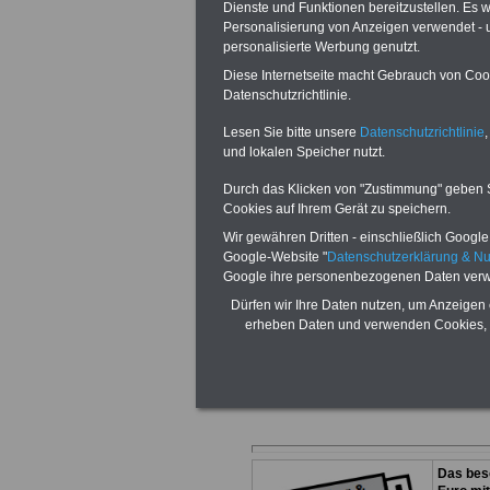
Dienste und Funktionen bereitzustellen. Es
Personalisierung von Anzeigen verwendet - un
personalisierte Werbung genutzt.
Diese Internetseite macht Gebrauch von Cooki
Datenschutzrichtlinie.
Mehr Anwälte u
Lesen Sie bitte unsere
Datenschutzrichtlinie
,
und lokalen Speicher nutzt.
Verwaltungsrec
Durch das Klicken von "Zustimmung" geben Sie
Beamtenrecht fi
Cookies auf Ihrem Gerät zu speichern.
Wir gewähren Dritten - einschließlich Google -
Google-Website "
Datenschutzerklärung & N
Sie möchten dies
Google ihre personenbezogenen Daten verw
Dürfen wir Ihre Daten nutzen, um Anzeigen 
Anzeigenmarket
erheben Daten und verwenden Cookies, 
finden Sie mehr
Das bes