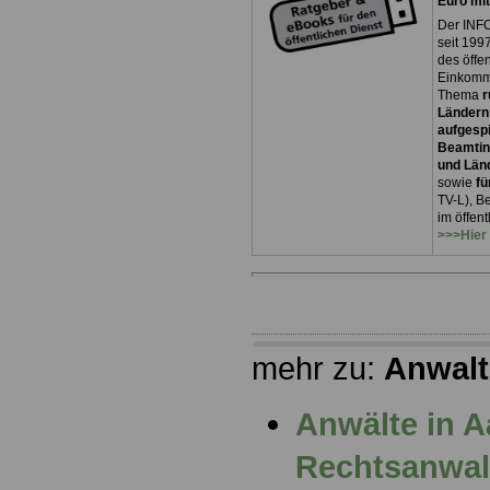
Euro mi
Der INFO
seit 1997
des öffe
Einkomm
Thema
r
Ländern
aufgespi
Beamtin
und Län
sowie
fü
TV-L), B
im öffen
>>>Hier
mehr zu:
Anwalt
Anwälte in 
Rechtsanwalt