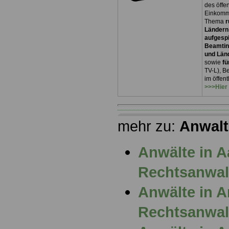
des öffe
Einkomm
Thema
r
Ländern
aufgespi
Beamtin
und Län
sowie
fü
TV-L), B
im öffen
>>>Hier
mehr zu:
Anwalt
Anwälte in 
Rechtsanwalt
Anwälte in 
Rechtsanwalt