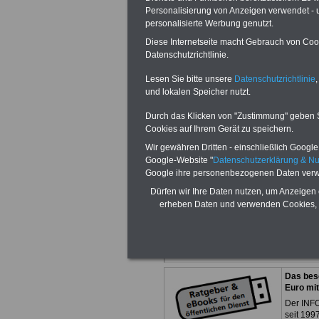
Personalisierung von Anzeigen verwendet - un
personalisierte Werbung genutzt.
Diese Internetseite macht Gebrauch von Cooki
Datenschutzrichtlinie.
Mehr Anwälte u
Lesen Sie bitte unsere
Datenschutzrichtlinie
,
und lokalen Speicher nutzt.
Verwaltungsrec
Durch das Klicken von "Zustimmung" geben Sie
Beamtenrecht fi
Cookies auf Ihrem Gerät zu speichern.
Wir gewähren Dritten - einschließlich Google -
Google-Website "
Datenschutzerklärung & N
Sie möchten dies
Google ihre personenbezogenen Daten verw
Dürfen wir Ihre Daten nutzen, um Anzeigen 
Anzeigenmarket
erheben Daten und verwenden Cookies, 
finden Sie mehr
Das bes
Euro mi
Der INFO
seit 1997