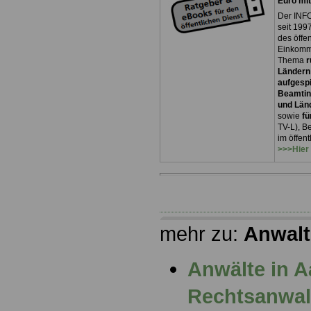
Euro mi
Der INFO
seit 1997
des öffe
Einkomm
Thema
r
Ländern
aufgespi
Beamtin
und Län
sowie
fü
TV-L), B
im öffen
>>>Hier
mehr zu:
Anwalt
Anwälte in 
Rechtsanwalt