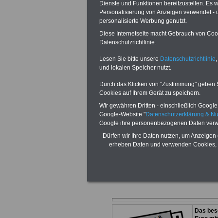
Dienste und Funktionen bereitzustellen. Es
Personalisierung von Anzeigen verwendet - un
personalisierte Werbung genutzt.
Diese Internetseite macht Gebrauch von Cooki
Datenschutzrichtlinie.
Mehr Anwälte u
Lesen Sie bitte unsere
Datenschutzrichtlinie
,
und lokalen Speicher nutzt.
Verwaltungsrec
Durch das Klicken von "Zustimmung" geben Sie
Beamtenrecht fi
Cookies auf Ihrem Gerät zu speichern.
Wir gewähren Dritten - einschließlich Google -
Google-Website "
Datenschutzerklärung & N
Sie möchten dies
Google ihre personenbezogenen Daten verw
Dürfen wir Ihre Daten nutzen, um Anzeigen 
Anzeigenmarket
erheben Daten und verwenden Cookies, 
finden Sie mehr
Das bes