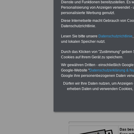
Dienste und Funktionen bereitzustellen. Es
Personalisierung von Anzeigen verwendet - un
personalisierte Werbung genutzt.
Diese Internetseite macht Gebrauch von Cooki
Datenschutzrichtlinie.
Mehr Anwälte u
Lesen Sie bitte unsere
Datenschutzrichtlinie
,
und lokalen Speicher nutzt.
Verwaltungsrec
Durch das Klicken von "Zustimmung" geben Sie
Beamtenrecht fi
Cookies auf Ihrem Gerät zu speichern.
Wir gewähren Dritten - einschließlich Google -
Google-Website "
Datenschutzerklärung & N
Sie möchten dies
Google ihre personenbezogenen Daten verw
Dürfen wir Ihre Daten nutzen, um Anzeigen 
Anzeigenmarket
erheben Daten und verwenden Cookies, 
finden Sie mehr
Das bes