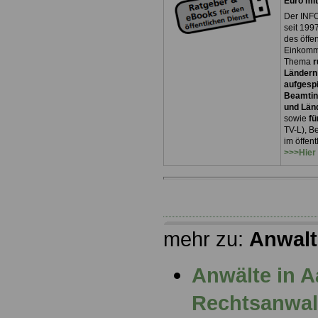
Euro mi
Der INFO
seit 1997
des öffe
Einkomm
Thema
r
Ländern
aufgespi
Beamtin
und Län
sowie
fü
TV-L), B
im öffen
>>>Hier
mehr zu:
Anwalt
Anwälte in 
Rechtsanwalt