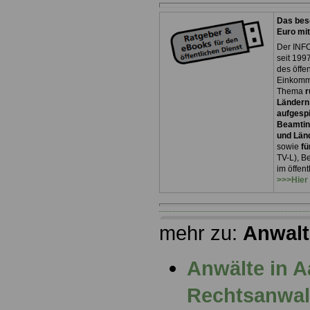
Das bes
Euro mi
Der INFO
seit 1997
des öffe
Einkomm
Thema
r
Ländern
aufgespi
Beamtin
und Län
sowie
fü
TV-L), B
im öffen
>>>Hier
mehr zu:
Anwalt
Anwälte in 
Rechtsanwalt