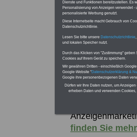
Dienste und Funktionen bereitzustellen. Es
Personalisierung von Anzeigen verwendet - un
personalisierte Werbung genutzt.
Diese Internetseite macht Gebrauch von Cooki
Ein
Datenschutzrichtlinie.
Lesen Sie bitte unsere
Datenschutzrichtlinie
,
und lokalen Speicher nutzt.
Durch das Klicken von "Zustimmung" geben Sie
Cookies auf Ihrem Gerät zu speichern.
Mehr Anwälte u
Wir gewähren Dritten - einschließlich Google -
Verwaltungsrec
Google-Website "
Datenschutzerklärung & N
Google ihre personenbezogenen Daten verw
Beamtenrecht fi
Dürfen wir Ihre Daten nutzen, um Anzeigen 
erheben Daten und verwenden Cookies, 
Sie möchten dies
Anzeigenmarket
finden Sie mehr