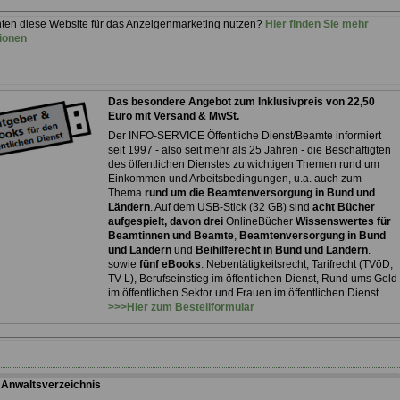
ten diese Website für das Anzeigenmarketing nutzen?
Hier finden Sie mehr
ionen
Das besondere Angebot zum Inklusivpreis von 22,50
Euro mit Versand & MwSt.
Der INFO-SERVICE Öffentliche Dienst/Beamte informiert
seit 1997 - also seit mehr als 25 Jahren - die Beschäftigten
des öffentlichen Dienstes zu wichtigen Themen rund um
Einkommen und Arbeitsbedingungen, u.a. auch zum
Thema
rund um die Beamtenversorgung in Bund und
Ländern
. Auf dem USB-Stick (32 GB) sind
acht Bücher
aufgespielt, davon drei
OnlineBücher
Wissenswertes für
Beamtinnen und Beamte
,
Beamtenversorgung in Bund
und Ländern
und
Beihilferecht in Bund und Ländern
.
sowie
fünf eBooks
: Nebentätigkeitsrecht, Tarifrecht (TVöD,
TV-L), Berufseinstieg im öffentlichen Dienst, Rund ums Geld
im öffentlichen Sektor und Frauen im öffentlichen Dienst
>>>Hier zum Bestellformular
:
Anwaltsverzeichnis