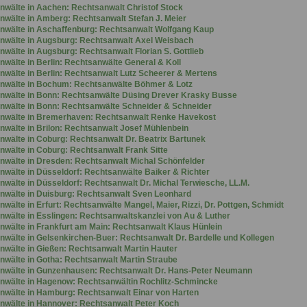
nwälte in Aachen: Rechtsanwalt Christof Stock
nwälte in Amberg: Rechtsanwalt Stefan J. Meier
nwälte in Aschaffenburg: Rechtsanwalt Wolfgang Kaup
nwälte in Augsburg: Rechtsanwalt Axel Weisbach
nwälte in Augsburg: Rechtsanwalt Florian S. Gottlieb
nwälte in Berlin: Rechtsanwälte General & Koll
nwälte in Berlin: Rechtsanwalt Lutz Scheerer & Mertens
nwälte in Bochum: Rechtsanwälte Böhmer & Lotz
nwälte in Bonn: Rechtsanwälte Düsing Drever Krasky Busse
nwälte in Bonn: Rechtsanwälte Schneider & Schneider
nwälte in Bremerhaven: Rechtsanwalt Renke Havekost
nwälte in Brilon: Rechtsanwalt Josef Mühlenbein
nwälte in Coburg: Rechtsanwalt Dr. Beatrix Bartunek
nwälte in Coburg: Rechtsanwalt Frank Sitte
nwälte in Dresden: Rechtsanwalt Michal Schönfelder
nwälte in Düsseldorf: Rechtsanwälte Baiker & Richter
nwälte in Düsseldorf: Rechtsanwalt Dr. Michal Terwiesche, LL.M.
nwälte in Duisburg: Rechtsanwalt Sven Leonhard
nwälte in Erfurt: Rechtsanwälte Mangel, Maier, Rizzi, Dr. Pottgen, Schmidt
nwälte in Esslingen: Rechtsanwaltskanzlei von Au & Luther
nwälte in Frankfurt am Main: Rechtsanwalt Klaus Hünlein
nwälte in Gelsenkirchen-Buer: Rechtsanwalt Dr. Bardelle und Kollegen
nwälte in Gießen: Rechtsanwalt Martin Hauter
nwälte in Gotha: Rechtsanwalt Martin Straube
nwälte in Gunzenhausen: Rechtsanwalt Dr. Hans-Peter Neumann
nwälte in Hagenow: Rechtsanwältin Rochlitz-Schmincke
nwälte in Hamburg: Rechtsanwalt Einar von Harten
nwälte in Hannover: Rechtsanwalt Peter Koch