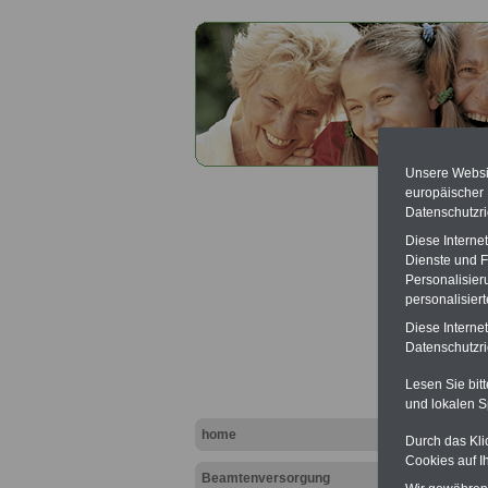
Unsere Websit
europäischer
Datenschutzri
Diese Interne
Dienste und F
Personalisier
personalisier
Anwält
Diese Interne
Datenschutzric
Lesen Sie bit
und lokalen S
home
Durch das Kli
Cookies auf I
Beamtenversorgung