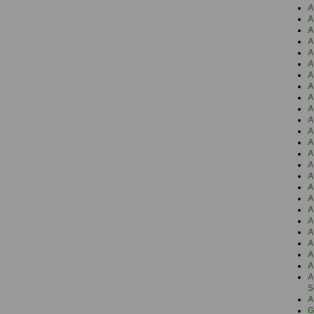
A
A
A
A
A
A
A
A
A
A
A
A
A
A
A
A
A
A
A
A
A
A
A
A
A
S
A
G