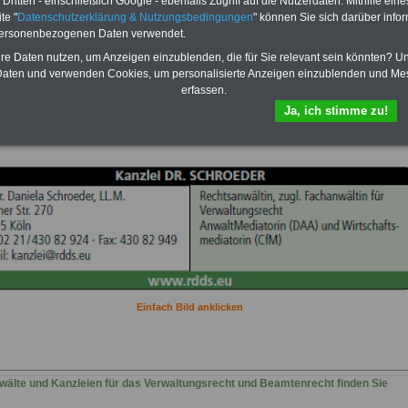
ritten - einschließlich Google - ebenfalls Zugriff auf die Nutzerdaten. Mithilfe eine
Beamtenbereich auf dem
te "
Datenschutzerklärung & Nutzungsbedingungen
" können Sie sich darüber infor
Laufenden, u.a.
die-
personenbezogenen Daten verwendet.
beamtenversorgung.de
 ausgewählten Anwälten mit dem Schwerpunkt
Sie finden im Portal
hre Daten nutzen, um Anzeigen einzublenden, die für Sie relevant sein könnten? U
tungsrecht und Beamtenrecht"
OnlineService 10 Bücher bzw.
aten und verwenden Cookies, um personalisierte Anzeigen einzublenden und Me
eBooks zum herunterladen,
erfassen.
lesen und ausdrucken.
Mehr
Ja, ich stimme zu!
Infos
Einfach Bild anklicken
älte und Kanzleien für das Verwaltungsrecht und Beamtenrecht finden Sie