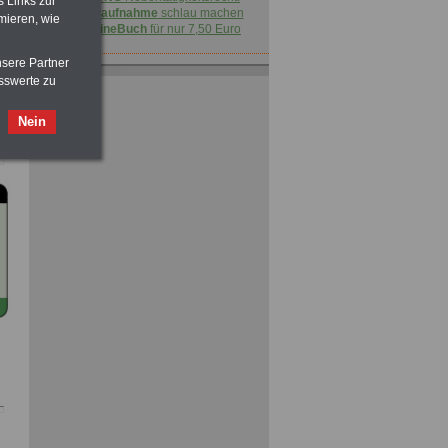
s Links zur
vor Jobaufnahme
schlau machen
mieren, wie
>>>
OnlineBuch
für nur 7,50 Euro
nsere Partner
sswerte zu
Nein
ACHTUNG
Nebentätigkeitsrecht:
vor Jobaufnahme
schlau machen
>>>
OnlineBuch
für nur 7,50 Euro