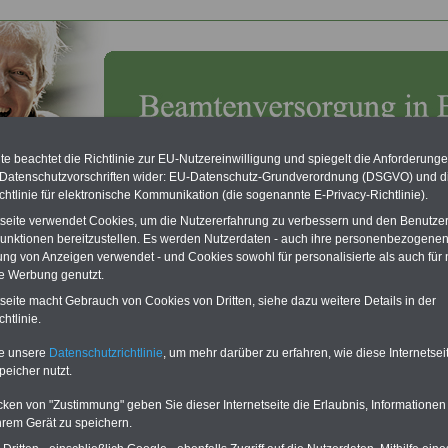
e beachtet die Richtlinie zur EU-Nutzereinwilligung und spiegelt die Anforderung
 Datenschutzvorschriften wider: EU-Datenschutz-Grundverordnung (DSGVO) und d
chtlinie für elektronische Kommunikation (die sogenannte E-Privacy-Richtlinie).
tseite verwendet Cookies, um die Nutzererfahrung zu verbessern und den Benutze
unktionen bereitzustellen. Es werden Nutzerdaten - auch ihre personenbezogenen
ung von Anzeigen verwendet - und Cookies sowohl für personalisierte als auch für 
te Werbung genutzt.
e in Köln: Kanzlei Dr. Schroeder
tseite macht Gebrauch von Cookies von Dritten, siehe dazu weitere Details in der
O
nline
S
ervic
e
zum
htlinie.
Neu aufgelegt: März 2025
Komplettpreis
für 10 Euro
te unsere
Datenschutzrichtlinie
, um mehr darüber zu erfahren, wie diese Internetse
peicher nutzt.
Zum Inklusivpreis von nur 10,00
Euro bei einer Laufzeit von 12
cken von "Zustimmung" geben Sie dieser Internetseite die Erlaubnis, Informationen
Monaten bleiben Sie in den
wichtigsten Fragen zum
hrem Gerät zu speichern.
Öffentlichen Dienst und den