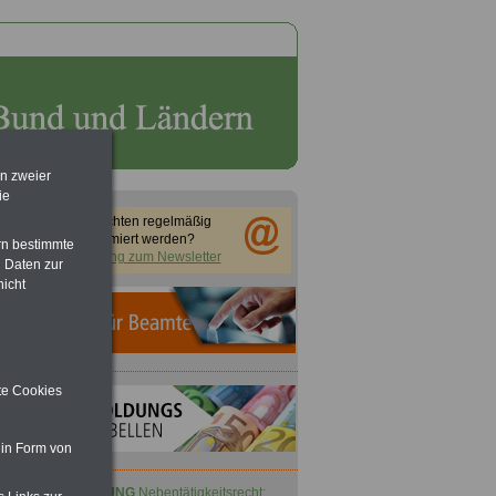
en zweier
ie
Sie möchten regelmäßig
informiert werden?
rn bestimmte
Anmeldung zum Newsletter
 Daten zur
nicht
ite Cookies
 in Form von
ACHTUNG
Nebentätigkeitsrecht: