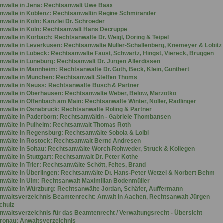
nwälte in Jena: Rechtsanwalt Uwe Baas
nwälte in Koblenz: Rechtsanwältin Regine Schmirander
nwälte in Köln: Kanzlei Dr. Schroeder
nwälte in Köln: Rechtsanwalt Hans Decruppe
nwälte in Korbach: Rechtsanwälte Dr. Weigl, Döring & Teipel
nwälte in Leverkusen: Rechtsanwälte Müller-Schallenberg, Knemeyer & Lobitz
nwälte in Lübeck: Rechtsanwälte Faust, Schwartz, Hingst, Viereck, Brüggen
nwälte in Lüneburg: Rechtsanwalt Dr. Jürgen Allerdissen
nwälte in Mannheim: Rechtsanwälte Dr. Guth, Beck, Klein, Günthert
nwälte in München: Rechtsanwalt Steffen Thoms
nwälte in Neuss: Rechtsanwälte Busch & Partner
nwälte in Oberhausen: Rechtsanwälte Weber, Below, Marzotko
nwälte in Offenbach am Main: Rechtsanwälte Winter, Nöller, Rädlinger
nwälte in Osnabrück: Rechtsanwälte Roling & Partner
nwälte in Paderborn: Rechtsanwältin - Gabriele Thombansen
nwälte in Pulheim: Rechtsanwalt Thomas Roth
nwälte in Regensburg: Rechtsanwälte Sobola & Loibl
nwälte in Rostock: Rechtsanwalt Bernd Andresen
nwälte in Soltau: Rechtsanwälte Worch-Rohweder, Struck & Kollegen
nwälte in Stuttgart: Rechtsanwalt Dr. Peter Kothe
nwälte in Trier: Rechtsanwälte Schött, Feltes, Brand
nwälte in Überlingen: Rechtsanwälte Dr. Hans-Peter Wetzel & Norbert Behm
nwälte in Ulm: Rechtsanwalt Maximilian Bodenmüller
nwälte in Würzburg: Rechtsanwälte Jordan, Schäfer, Auffermann
nwaltsverzeichnis Beamtenrecht: Anwalt in Aachen, Rechtsanwalt Jürgen
chulz
nwaltsverzeichnis für das Beamtenrecht / Verwaltungsrecht - Übersicht
ronau: Anwaltsverzeichnis