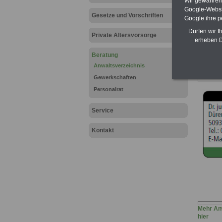
Wir gewähren D
Google-Websi
Gesetze und Vorschriften
Google ihre 
Hier zu
Dürfen wir I
"Verwal
Private Altersvorsorge
erheben D
Beratung
Anwaltsverzeichnis
Gewerkschaften
Personalrat
Service
Kontakt
Mehr Anw
hier