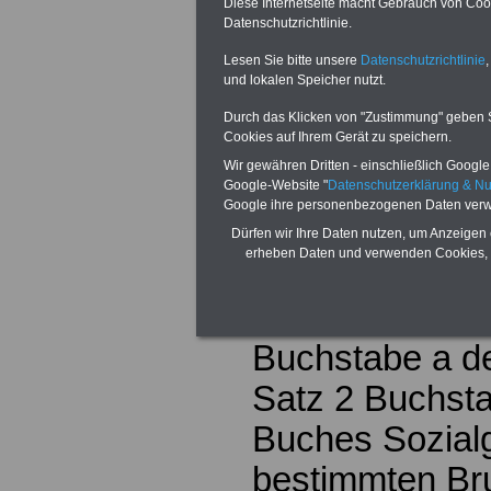
Diese Internetseite macht Gebrauch von Cooki
zusteht.
Datenschutzrichtlinie.
Lesen Sie bitte unsere
Datenschutzrichtlinie
,
(2) Die Höhe d
und lokalen Speicher nutzt.
Kindererziehu
Durch das Klicken von "Zustimmung" geben Sie
Cookies auf Ihrem Gerät zu speichern.
entspricht für
Wir gewähren Dritten - einschließlich Google -
Monat, in dem 
Google-Website "
Datenschutzerklärung & N
Google ihre personenbezogenen Daten verw
Voraussetzung
Dürfen wir Ihre Daten nutzen, um Anzeigen 
erheben Daten und verwenden Cookies, 
erfüllt waren,
1. im Fall von 
Buchstabe a de
Satz 2 Buchst
Buches Sozial
bestimmten Bru