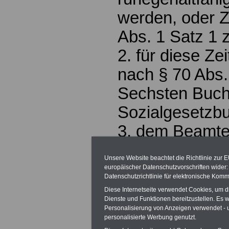
werden, oder Z
Abs. 1 Satz 1 
2. für diese Ze
nach § 70 Abs.
Sechsten Buc
Sozialgesetzbu
3. dem Beamten
50a Abs. 3 zuz
Unsere Website beachtet die Richtlinie zur 
Der
europäischer Datenschutzvorschriften wide
Datenschutzrichtlinie für elektronische Komm
Kindererziehu
Diese Internetseite verwendet Cookies, um 
Dienste und Funktionen bereitzustellen. Es
wird nicht für 
Personalisierung von Anzeigen verwendet - un
personalisierte Werbung genutzt.
die ein Kinder