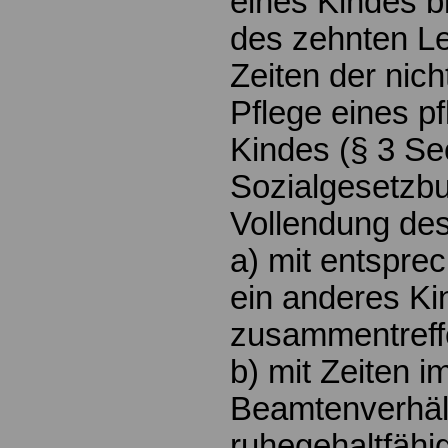
eines Kindes b
des zehnten L
Zeiten der nic
Pflege eines p
Kindes (§ 3 S
Sozialgesetzbu
Vollendung des
a) mit entspre
ein anderes Ki
zusammentreff
b) mit Zeiten i
Beamtenverhält
ruhegehaltfähig