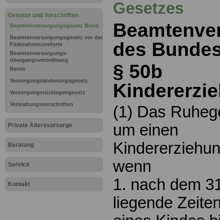
Gesetzes
Gesetze und Vorschriften
Beamtenve
Beamtenversorgungsgesetz Bund
Beamtenversorgungsgesetz vor der
des Bundes
Föderalismusreform
Beamtenversorgungs-
übergangsverordnung
§ 50b
Rente
Versorgungsänderungsgesetz
Kindererzi
Versorgungsrücklagengesetz
Verwaltungsvorschriften
(1) Das Ruhege
um einen
Private Altersvorsorge
Kindererziehu
Beratung
wenn
Service
1. nach dem 3
Kontakt
liegende Zeite