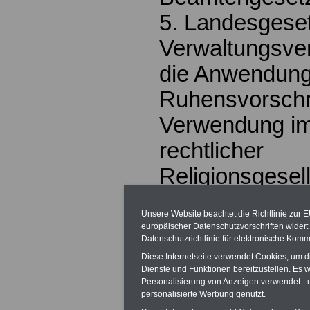
5. Landesgese
Verwaltungsve
die Anwendung
Ruhensvorschri
Verwendung im 
rechtlicher
Religionsgesel
Verbände oder 
Unsere Website beachtet die Richtlinie zur 
6. Vorschriften
europäischer Datenschutzvorschriften wide
Datenschutzrichtlinie für elektronische Komm
Rechtsstellung
Diese Internetseite verwendet Cookies, um 
Dienste und Funktionen bereitzustellen. Es
Bundestag ode
Personalisierung von Anzeigen verwendet - un
personalisierte Werbung genutzt.
gewählten Bea