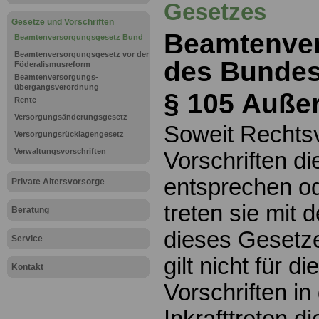
Gesetzes
Gesetze und Vorschriften
Beamtenve
Beamtenversorgungsgesetz Bund
Beamtenversorgungsgesetz vor der
des Bundes
Föderalismusreform
Beamtenversorgungs-
übergangsverordnung
§ 105 Außer
Rente
Versorgungsänderungsgesetz
Soweit Rechtsv
Versorgungsrücklagengesetz
Verwaltungsvorschriften
Vorschriften d
entsprechen o
Private Altersvorsorge
treten sie mit 
Beratung
dieses Gesetze
Service
gilt nicht für 
Kontakt
Vorschriften in