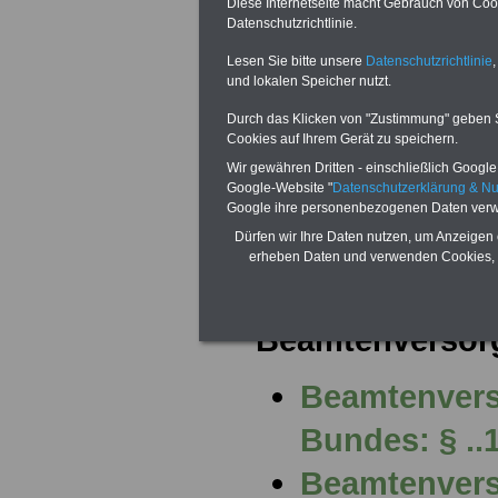
Diese Internetseite macht Gebrauch von Cooki
solche Vorschr
Datenschutzrichtlinie.
Lesen Sie bitte unsere
Datenschutzrichtlinie
,
nach Inkrafttre
und lokalen Speicher nutzt.
Gesetzes noch
Durch das Klicken von "Zustimmung" geben Sie
Cookies auf Ihrem Gerät zu speichern.
Wir gewähren Dritten - einschließlich Google -
{referenz;usb_d
Google-Website "
Datenschutzerklärung & N
Google ihre personenbezogenen Daten verw
Dürfen wir Ihre Daten nutzen, um Anzeigen 
erheben Daten und verwenden Cookies, 
mehr zu:
Beamtenversor
Beamtenvers
Bundes: § ..
Beamtenvers