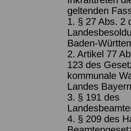
Inkrafttreten 
geltenden Fas
1. § 27 Abs. 2 
Landesbesold
Baden-Württe
2. Artikel 77 Ab
123 des Geset
kommunale Wa
Landes Bayern
3. § 191 des
Landesbeamten
4. § 209 des 
Beamtengeset