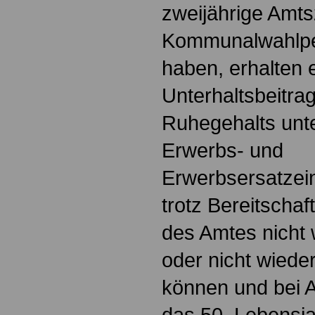
zweijährige Amtsz
Kommunalwahlper
haben, erhalten 
Unterhaltsbeitra
Ruhegehalts unt
Erwerbs- und
Erwerbsersatze
trotz Bereitschaf
des Amtes nicht
oder nicht wiede
können und bei A
das 50. Lebensja