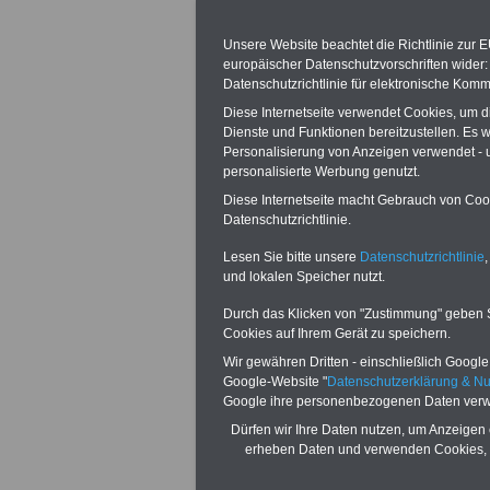
Unsere Website beachtet die Richtlinie zur 
europäischer Datenschutzvorschriften wide
§ 1 Geltungsbe
Datenschutzrichtlinie für elektronische Komm
Diese Internetseite verwendet Cookies, um 
(1) Diese Verord
Dienste und Funktionen bereitzustellen. Es
Personalisierung von Anzeigen verwendet - un
Versorgung im S
personalisierte Werbung genutzt.
Diese Internetseite macht Gebrauch von Cooki
Beamtenversorg
Datenschutzrichtlinie.
hierzu erlassene
Lesen Sie bitte unsere
Datenschutzrichtlinie
,
und lokalen Speicher nutzt.
Verwaltungsvorsch
Durch das Klicken von "Zustimmung" geben Sie
Anlage zu diese
Cookies auf Ihrem Gerät zu speichern.
Wir gewähren Dritten - einschließlich Google -
aufgeführt sind. 
Google-Website "
Datenschutzerklärung & N
Google ihre personenbezogenen Daten verw
Richter, die nach
Dürfen wir Ihre Daten nutzen, um Anzeigen 
erheben Daten und verwenden Cookies, 
Einigungsvertrag