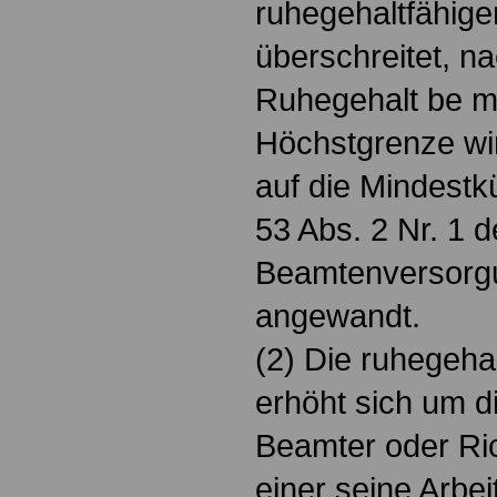
ruhegehaltfähig
überschreitet, n
Ruhegehalt be mi
Höchstgrenze wi
auf die Mindest
53 Abs. 2 Nr. 1 
Beamtenversorg
angewandt.
(2) Die ruhegehal
erhöht sich um di
Beamter oder Ri
einer seine Arbeit