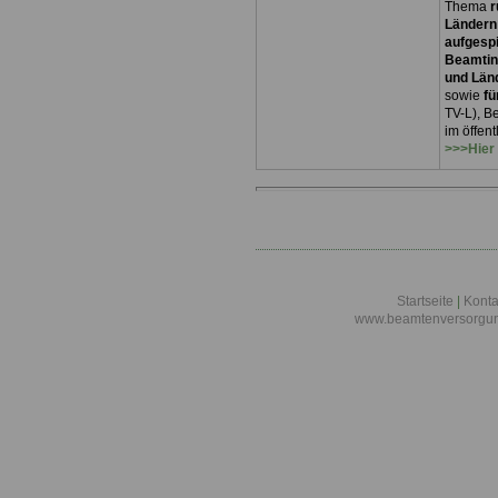
Thema
r
Ländern
aufgespi
Beamtin
und Län
sowie
fü
TV-L), B
im öffen
>>>Hier
Startseite
|
Konta
www.beamtenversorgun