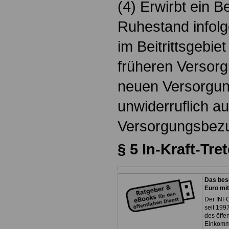
(4) Erwirbt ein 
Ruhestand infol
im Beitrittsgebi
früheren Versor
neuen Versorgun
unwiderruflich a
Versorgungsbezu
§ 5 In-Kraft-Tre
Das bes
Euro mi
Der INFO
seit 1997
des öffe
Einkomm