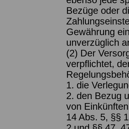
ebenso jede s
Bezüge oder d
Zahlungseinste
Gewährung ein
unverzüglich a
(2) Der Versor
verpflichtet, de
Regelungsbeh
1. die Verlegu
2. den Bezug 
von Einkünften
14 Abs. 5, §§ 
2 und §§ 47, 4