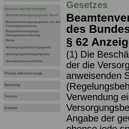
Gesetzes
Gesetze und Vorschriften
Beamtenve
Beamtenversorgungsgesetz Bund
Beamtenversorgungsgesetz vor der
des Bundes
Föderalismusreform
Beamtenversorgungs-
übergangsverordnung
§ 62 Anzeig
Rente
Versorgungsänderungsgesetz
(1) Die Beschäf
Versorgungsrücklagengesetz
Verwaltungsvorschriften
der die Verso
anweisenden S
Private Altersvorsorge
(Regelungsbeh
Beratung
Verwendung ei
Service
Versorgungsber
Kontakt
Angabe der ge