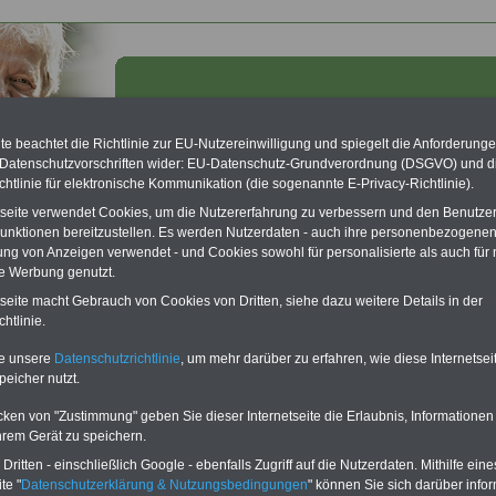
e beachtet die Richtlinie zur EU-Nutzereinwilligung und spiegelt die Anforderung
 Datenschutzvorschriften wider: EU-Datenschutz-Grundverordnung (DSGVO) und d
chtlinie für elektronische Kommunikation (die sogenannte E-Privacy-Richtlinie).
tseite verwendet Cookies, um die Nutzererfahrung zu verbessern und den Benutze
unktionen bereitzustellen. Es werden Nutzerdaten - auch ihre personenbezogenen
ung von Anzeigen verwendet - und Cookies sowohl für personalisierte als auch für 
te Werbung genutzt.
tseite macht Gebrauch von Cookies von Dritten, siehe dazu weitere Details in der
u steigenden Vesorgungskosten - Heesen: Raffelhüschens
htlinie.
sen sind falsch; 20.07.2011
te unsere
Datenschutzrichtlinie
, um mehr darüber zu erfahren, wie diese Internetse
O
nline
S
ervic
e
zum
Neu aufgelegt: März 2025
peicher nutzt.
Komplettpreis
für 10 Euro
cken von "Zustimmung" geben Sie dieser Internetseite die Erlaubnis, Informationen
Zum Inklusivpreis von nur 10,00
hrem Gerät zu speichern.
Euro bei einer Laufzeit von 12
ritten - einschließlich Google - ebenfalls Zugriff auf die Nutzerdaten. Mithilfe eine
Monaten bleiben Sie in den
te "
Datenschutzerklärung & Nutzungsbedingungen
" können Sie sich darüber infor
wichtigsten Fragen zum