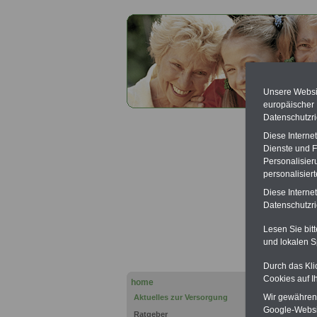
Unsere Websit
europäischer
Datenschutzri
Diese Interne
Dienste und F
Personalisier
personalisier
Diese Interne
DBB z
Datenschutzric
Progno
Lesen Sie bit
und lokalen S
Durch das Kli
Cookies auf I
home
Wir gewähren D
Aktuelles zur Versorgung
Google-Websi
Ratgeber