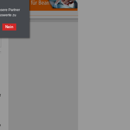
nsere Partner
sswerte zu
Nein
ACHTUNG
Nebentätigkeitsrecht:
vor Jobaufnahme
schlau machen
>>>
OnlineBuch
für nur 7,50 Euro
f
n