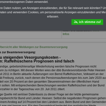
personenbezogenen Daten verwendet.
Öffentlichen Dienst und den
Beamtenbereich auf dem
hre Daten nutzen, um Anzeigen einzublenden, die für Sie relevant sein könnten? U
Laufenden, u.a.
die-
aten und verwenden Cookies, um personalisierte Anzeigen einzublenden und Me
beamtenversorgung.de
 ausgewählten Anwälten mit dem Schwerpunkt
erfassen.
Sie finden im Portal
tungsrecht und Beamtenrecht"
Ja, ich stimme zu!
OnlineService 10 Bücher bzw.
eBooks zum herunterladen,
lesen und ausdrucken.
Mehr
Infos
bersicht aller Meldungen zur Beamtenversorgung
es zur Beamtenversorgung:
u steigenden Vesorgungskosten -
: Raffelhüschens Prognosen sind falsch
ändige, gebetsmühlenartige Wiederholung werden falsche Prognosen nicht
nn zu richtigen. Mit diesen Worten wies der dbb Bundesvorsitzende Peter Heesen
uli 2011 in Berlin aktuelle Äußerungen von Bernd Raffelhüschen, Volkswirt an der
tät Freiburg, zurück, nach denen die Pensionsaufwendungen bis zum Jahr 2020 au
teil von 20 Prozent an den gesamten Steuereinnahmen der öffentlichen Hand
n sollen. Mit entsprechenden Berechnungen werden Raffelhüschen und der Bund
rzahler in der Tagesschau von 20. Juli 2011 zitiert.
ige Quelle mit seriöser Datenbasis zu dieser Frage sei der letzte gemeinsame
ngsbericht für Bund und Länder. Heesen: Selbst die negativsten Prognosen gehen
einem Anstieg auf 14 Prozent bei den Ländern aus. Beim Bund und den Gemeinde
 Lage viel besser aus. Für den Gesamtstaat bedeutet das realistische Werte