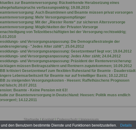
ktuelles zur Beamtenversorgung: Rückwirkende Herabsetzung eines
uhegehaltanspruchs verfassungswidrig; 19.08.2010
eamtenversorgung: Auch Beamtinnen und Beamte müssen privat vorsorgen
eamtenversorgung: Mehr Versorgungsempfänger
eamtenversorgung: Mit der „Riester Rente“ zur sicheren Altersvorsorge
eamtenversorgung: Möglichkeiten der Privaten Vorsorge
enachteiligung von Teilzeitbeschäftigten bei der Versorgung rechtswidrig;
5.03.2010
esoldungs- und Versorgungsanpassung: Die Demografiestrategie der
undesregierung - "Jedes Alter zählt"; 25.04.2012
esoldungs- und Versorgungsanpassung: Gesetzentwurf liegt vor; 19.04.2012
esoldungs- und Versorgungsanpassung: Jedes Alter zählt; 24.04.2012
esoldungs- und Versorgungsanpassung: Präsident der Rentenversicherung:
ücklagen müssen Beitragszahlern und Rentnern zugutekommen; 10.09.2012
BB kritisiert Gesetzentwurf zum flexiblen Ruhestand für Beamte - Dauderstädt
ängere Lebensarbeitszeit für Beamte nur auf freiwilliger Basis; 10.12.2012
BB zu steigenden Vesorgungskosten - Heesen: Raffelhüschens Prognosen
ind falsch; 20.07.2011
ension: Beamte - Keine Pension mit 63!
tudie zur Beamtenversorgung in Deutschland: Heesen: Politik muss endlich
orsorgen!; 14.12.2011
Startseite
|
Kontakt
|
Datenschutz
|
Impressum
www.beamtenversorgung-in-bund-und-laendern.de © 2026
n und den Benutzern bestimmte Dienste und Funktionen bereitzustellen.
Details