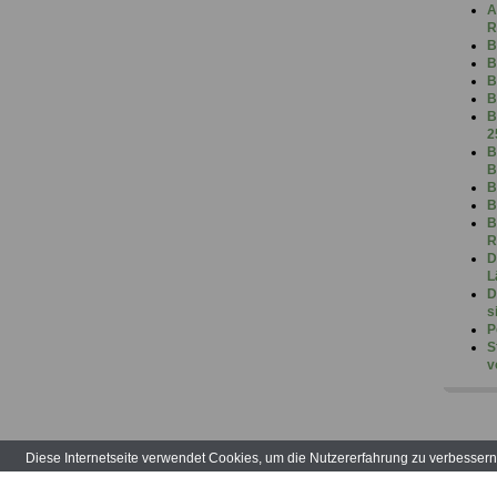
A
R
B
B
B
B
B
2
B
B
B
B
B
R
D
L
D
s
P
S
v
Diese Internetseite verwendet Cookies, um die Nutzererfahrung zu verbesser