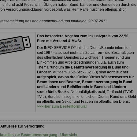
 fünf und acht Prozent. Im Übrigen haben Bund, Länder und Gemeinden durch die
von Versorgungsrücklagen vorgesorgt, was Herr Raffelhüschen offensichtlich
Pressemeldung des dbb beamtenbund und tarifunion, 20.07.2011
Das besondere Angebot zum Inklusivpreis von 22,50
Euro mit Versand & MwSt.
Der INFO-SERVICE Öffentliche Dienst/Beamte informiert
seit 1997 - also seit mehr als 25 Jahren - die Beschäftigten
des öffentlichen Dienstes zu wichtigen Themen rund um
Einkommen und Arbeitsbedingungen, u.a. auch zum
Thema
rund um die Beamtenversorgung in Bund und
Ländern
. Auf dem USB-Stick (32 GB) sind
acht Bücher
aufgespielt, davon drei
OnlineBücher
Wissenswertes für
Beamtinnen und Beamte
,
Beamtenversorgung in Bund
und Ländern
und
Beihilferecht in Bund und Ländern
.
sowie
fünf eBooks
: Nebentätigkeitsrecht, Tarifrecht (TVöD,
TV-L), Berufseinstieg im öffentlichen Dienst, Rund ums Geld
im öffentlichen Sektor und Frauen im öffentlichen Dienst
>>>Hier zum Bestellformular
:
Aktuelles zur Versorgung
ktuelles zur Beamtenversorgung - Übersicht