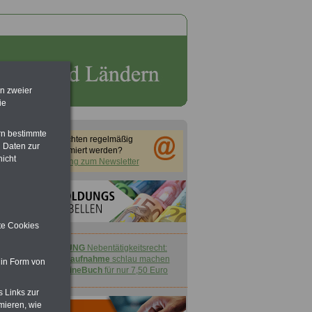
en zweier
ie
rn bestimmte
Sie möchten regelmäßig
 Daten zur
informiert werden?
nicht
Anmeldung zum Newsletter
ite Cookies
ACHTUNG
Nebentätigkeitsrecht:
vor Jobaufnahme
schlau machen
 in Form von
>>>
OnlineBuch
für nur 7,50 Euro
s Links zur
mieren, wie