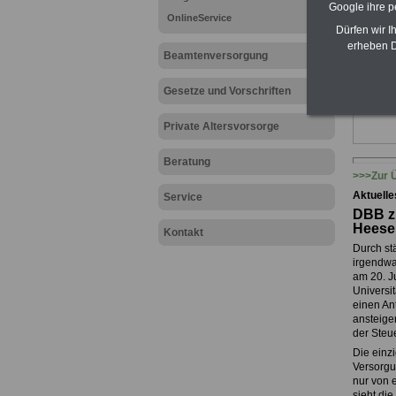
Google ihre 
OnlineService
Dürfen wir I
erheben D
Beamtenversorgung
Hier zu
"Verwal
Gesetze und Vorschriften
Private Altersvorsorge
Beratung
>>>Zur Ü
Aktuell
Service
DBB z
Heesen
Kontakt
Durch st
irgendwa
am 20. J
Universi
einen An
ansteige
der Steue
Die einz
Versorgu
nur von 
sieht die